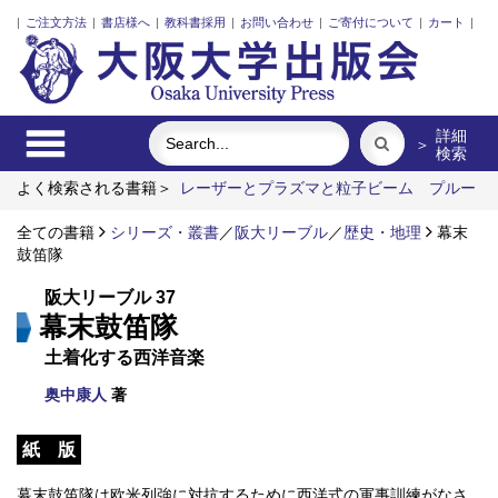
|
ご注文方法
|
書店様へ
|
教科書採用
|
お問い合わせ
|
ご寄付について
|
カート
|
詳細
＞
検索
よく検索される書籍＞
レーザーとプラズマと粒子ビーム
プルー
スト 受容と創造
外国人介護士と働くための異文化理解
ちん
どん屋
全ての書籍
食べる
シリーズ・叢書
アーミッシュキルトを訪ねて
／
阪大リーブル
／
歴史・地理
幕末
鼓笛隊
阪大リーブル 37
幕末鼓笛隊
土着化する西洋音楽
奥中康人
著
紙 版
幕末鼓笛隊は欧米列強に対抗するために西洋式の軍事訓練がなさ