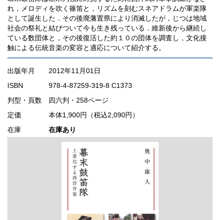
れ，メロディを吹く篠笛と，リズムを刻むスネアドラムが軍楽隊
として誕生した．その後廃藩置県により消滅したが，じつは地域
社会の祭礼と結びついて今も生き残っている．維新後から継続し
ている数団体と，その後復活した約１０の団体を調査し，文化接
触による伝統音楽の変容と適応について紹介する。
出版年月
2012年11月01日
ISBN
978-4-87259-319-8 C1373
判型・頁数
四六判・258ページ
定価
本体1,900円（税込2,090円）
在庫
在庫あり