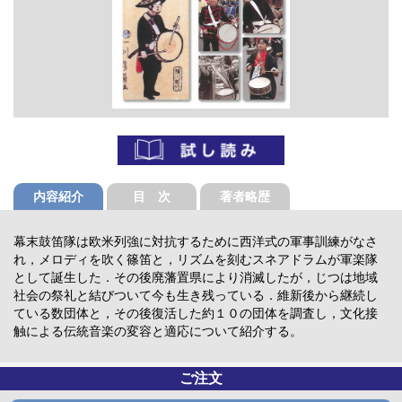
内容紹介
目 次
著者略歴
幕末鼓笛隊は欧米列強に対抗するために西洋式の軍事訓練がなさ
れ，メロディを吹く篠笛と，リズムを刻むスネアドラムが軍楽隊
として誕生した．その後廃藩置県により消滅したが，じつは地域
社会の祭礼と結びついて今も生き残っている．維新後から継続し
ている数団体と，その後復活した約１０の団体を調査し，文化接
触による伝統音楽の変容と適応について紹介する。
ご注文