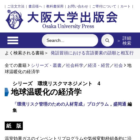
|
ご注文方法
|
書店様へ
|
教科書採用
|
お問い合わせ
|
ご寄付について
|
カート
|
詳細
＞
検索
よく検索される書籍＞
発話冒頭における言語要素の語順と相互行
為
ポンプの流体力学
植民暴力の記憶と日本人
レーザーとプ
ラズマと粒子ビーム
全ての書籍
シリーズ・叢書
固体高分子形燃料電池要素材料・水素貯蔵
／
社会科学
／
経済・経営
／
社会
地
材料の知的設計
球温暖化の経済学
学校英語教育のコミュニケーション論
シリーズ 環境リスクマネジメント 4
地球温暖化の経済学
「環境リスク管理のための人材育成」プログラム
，
盛岡通
編
集
紙 版
温室効果ガスのインベントリプログラムや気候変動枠組条約に沿