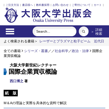
|
ご注文方法
|
書店様へ
|
教科書採用
|
お問い合わせ
|
ご寄付について
|
カート
|
詳細
＞
検索
よく検索される書籍＞
レーザーとプラズマと粒子ビーム
近代日
本における企業家の諸系譜
食べる
脳の神秘を探る
明治・大
正・昭和の細菌学者たち
全ての書籍
シリーズ・叢書
街に拓く大学
／
／
社会科学
／
政治・法律
国際企
業買収概論
大阪大学新世紀レクチャー
国際企業買収概論
西口博之
著
紙 版
M＆Aの理論と実際を具体的な資料で解説