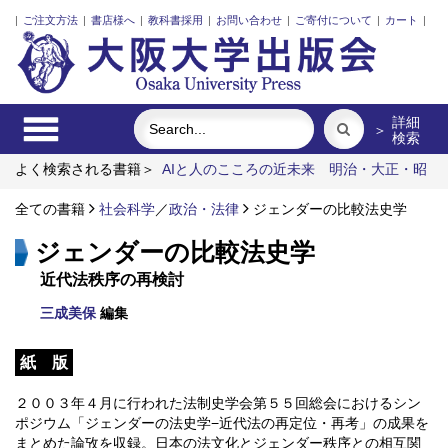
|
ご注文方法
|
書店様へ
|
教科書採用
|
お問い合わせ
|
ご寄付について
|
カート
|
詳細
＞
検索
よく検索される書籍＞
AIと人のこころの近未来
明治・大正・昭
和の細菌学者たち
外国人介護士と働くための異文化理解
食べ
る
全ての書籍
固体高分子形燃料電池要素材料・水素貯蔵材料の知的設計
社会科学
／
政治・法律
ジェンダーの比較法史学
ワーキングメモリと人間の知性
ジェンダーの比較法史学
近代法秩序の再検討
三成美保
編集
紙 版
２００３年４月に行われた法制史学会第５５回総会におけるシン
ポジウム「ジェンダーの法史学−近代法の再定位・再考」の成果を
まとめた論攷を収録。日本の法文化とジェンダー秩序との相互関