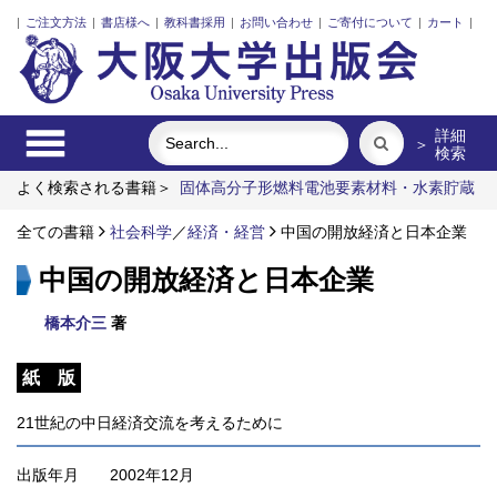
|
ご注文方法
|
書店様へ
|
教科書採用
|
お問い合わせ
|
ご寄付について
|
カート
|
詳細
＞
検索
よく検索される書籍＞
固体高分子形燃料電池要素材料・水素貯蔵
材料の知的設計
ポンプの流体力学
近代日本における企業家の
諸系譜
全ての書籍
ロシア 祈りの大地
社会科学
／
経済・経営
明治・大正・昭和の細菌学者たち
中国の開放経済と日本企業
アメリカ映画に現れた「日本」イメージの変遷
中国の開放経済と日本企業
橋本介三
著
紙 版
21世紀の中日経済交流を考えるために
出版年月
2002年12月