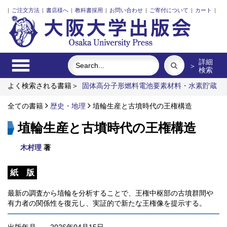
|
ご注文方法
|
書店様へ
|
教科書採用
|
お問い合わせ
|
ご寄付について
|
カート
|
詳細
＞
検索
よく検索される書籍＞
固体高分子形燃料電池要素材料・水素貯蔵
材料の知的設計
明治・大正・昭和の細菌学者たち
食べる
ゴ
ジラは自然の逆襲か？
全ての書籍
歴史・地理
脳の神秘を探る
埴輪生産と古墳時代の王権構造
レーザーとプラズマと
粒子ビーム
埴輪生産と古墳時代の王権構造
木村理
著
紙 版
最新の調査から埴輪を分析することで、王権中枢部の古墳群間や
有力者の関係性を復元し、実証的で新たな王権像を提示する。
出版年月
2026年04月15日