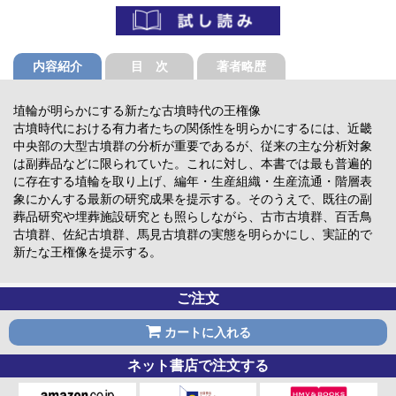
内容紹介
目 次
著者略歴
埴輪が明らかにする新たな古墳時代の王権像
古墳時代における有力者たちの関係性を明らかにするには、近畿
中央部の大型古墳群の分析が重要であるが、従来の主な分析対象
は副葬品などに限られていた。これに対し、本書では最も普遍的
に存在する埴輪を取り上げ、編年・生産組織・生産流通・階層表
象にかんする最新の研究成果を提示する。そのうえで、既往の副
葬品研究や埋葬施設研究とも照らしながら、古市古墳群、百舌鳥
古墳群、佐紀古墳群、馬見古墳群の実態を明らかにし、実証的で
新たな王権像を提示する。
ご注文
カートに入れる
ネット書店で注文する