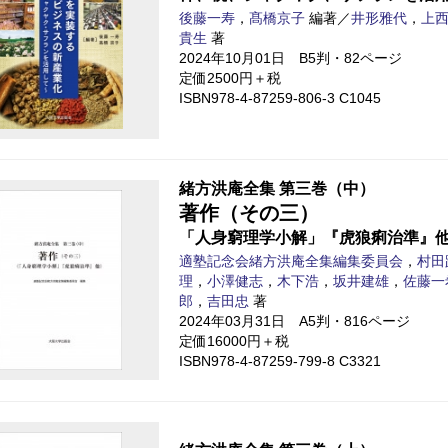
後藤一寿
，
髙橋京子
編著／
井形雅代
，
上
貴生
著
2024年10月01日 B5判・82ページ
定価2500円＋税
ISBN978-4-87259-806-3 C1045
緒方洪庵全集 第三巻（中）
著作（その三）
「人身窮理学小解」『虎狼痢治準』
適塾記念会緒方洪庵全集編集委員会
，
村田
理
，
小澤健志
，
木下浩
，
坂井建雄
，
佐藤一
郎
，
吉田忠
著
2024年03月31日 A5判・816ページ
定価16000円＋税
ISBN978-4-87259-799-8 C3321