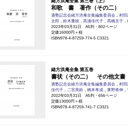
緒方洪庵全集 第三巻（上）
和歌 書 著作（その二）
適塾記念会緒方洪庵全集編集委員会
，
村田
太郎
，
鈴木重統
，
髙浦佳代子
，
髙橋京子
，
2023年03月31日 A5判・802ページ
定価16000円＋税
ISBN978-4-87259-774-5 C3321
緒方洪庵全集 第五巻
書状（その二） その他文書
適塾記念会緒方洪庵全集編集委員会
，
村田
佳代子
，
二宮美鈴
，
橋本孝成
，
東野将伸
，
2022年03月31日 A5判・656ページ
定価13000円＋税
ISBN978-4-87259-741-7 C3321