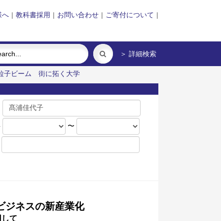
様へ
|
教科書採用
|
お問い合わせ
|
ご寄付について
|
＞ 詳細検索
粒子ビーム
街に拓く大学
名
年
〜
ビジネスの新産業化
用して