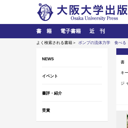
書 籍
電子書籍
近 刊
よく検索される書籍＞
ポンプの流体力学
食べる
NEWS
書
キ
イベント
ジ 
書評・紹介
受賞