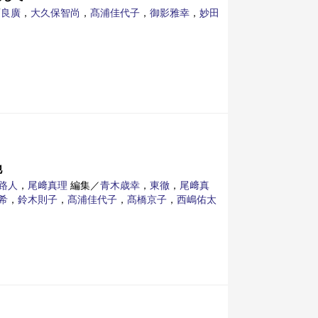
西良廣
，
大久保智尚
，
髙浦佳代子
，
御影雅幸
，
妙田
他
路人
，
尾﨑真理
編集／
青木歳幸
，
東徹
，
尾﨑真
希
，
鈴木則子
，
髙浦佳代子
，
髙橋京子
，
西嶋佑太