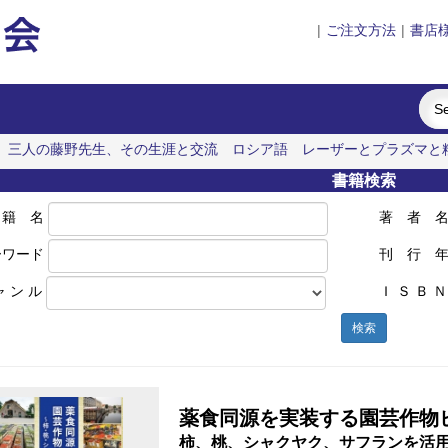
|
ご注文方法
|
書店
三人の藤野先生、その生涯と交流
ロシア語
レーザーとプラズマと
書籍検索
 籍 名
著 者 
ーワード
刊 行 
ャ ン ル
Ｉ Ｓ Ｂ Ｎ
検索
薬食同源を実装する園芸作物
柿、桃、シャクヤク、サフランを活