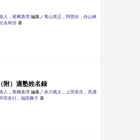
路人
，
尾﨑真理
編集／
青山英正
，
阿曽歩
，
合山林
松永和浩
著
（附）適塾姓名録
路人
，
尾﨑真理
編集／
糸川風太
，
上田長生
，
髙浦
平田良行
，
福田舞子
著