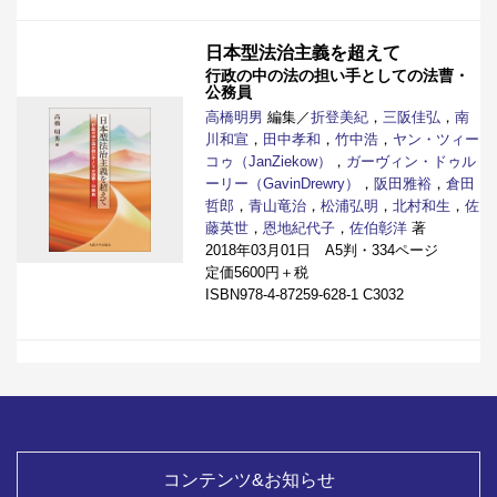
日本型法治主義を超えて
行政の中の法の担い手としての法曹・
公務員
高橋明男
編集／
折登美紀
，
三阪佳弘
，
南
川和宣
，
田中孝和
，
竹中浩
，
ヤン・ツィー
コゥ（JanZiekow）
，
ガーヴィン・ドゥル
ーリー（GavinDrewry）
，
阪田雅裕
，
倉田
哲郎
，
青山竜治
，
松浦弘明
，
北村和生
，
佐
藤英世
，
恩地紀代子
，
佐伯彰洋
著
2018年03月01日 A5判・334ページ
定価5600円＋税
ISBN978-4-87259-628-1 C3032
コンテンツ&お知らせ