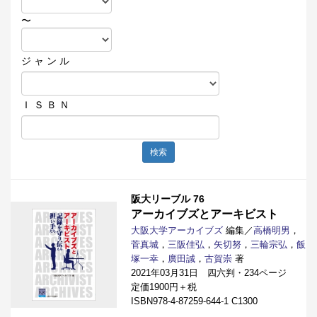
〜
ジ ャ ン ル
Ｉ Ｓ Ｂ Ｎ
検索
阪大リーブル 76
アーカイブズとアーキビスト
大阪大学アーカイブズ
編集／
高橋明男
，
菅真城
，
三阪佳弘
，
矢切努
，
三輪宗弘
，
飯
塚一幸
，
廣田誠
，
古賀崇
著
2021年03月31日 四六判・234ページ
定価1900円＋税
ISBN978-4-87259-644-1 C1300