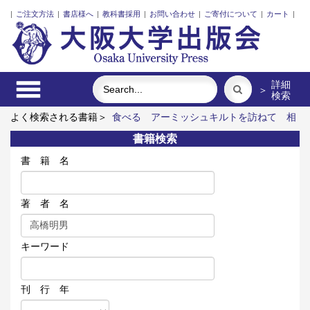
|
ご注文方法
|
書店様へ
|
教科書採用
|
お問い合わせ
|
ご寄付について
|
カート
|
詳細
＞
検索
よく検索される書籍＞
食べる
アーミッシュキルトを訪ねて
相
対論的多体系としての原子核
固体高分子形燃料電池要素材料・
書籍検索
水素貯蔵材料の知的設計
レーザーとプラズマと粒子ビーム
ロ
シア語
書 籍 名
著 者 名
キーワード
刊 行 年