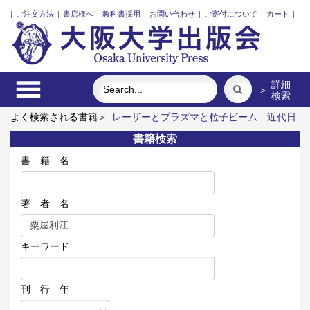
|
ご注文方法
|
書店様へ
|
教科書採用
|
お問い合わせ
|
ご寄付について
|
カート
|
詳細
＞
検索
よく検索される書籍＞
レーザーとプラズマと粒子ビーム
近代日
本における企業家の諸系譜
食べる
脳の神秘を探る
明治・大
書籍検索
正・昭和の細菌学者たち
街に拓く大学
書 籍 名
著 者 名
キーワード
刊 行 年