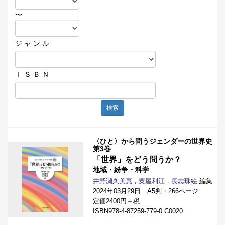
〜
ジ ャ ン ル
Ｉ Ｓ Ｂ Ｎ
検索
〈ひと〉から問うジェンダーの世界史
第3巻
「世界」をどう問うか？
地域・紛争・科学
井野瀬久美惠
，
粟屋利江
，
長志珠絵
編集
2024年03月29日 A5判・266ページ
定価2400円＋税
ISBN978-4-87259-779-0 C0020