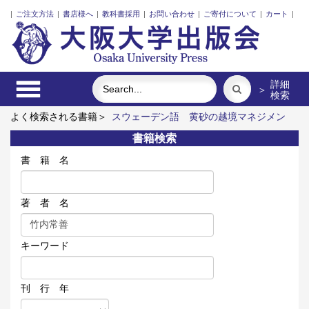
|
ご注文方法
|
書店様へ
|
教科書採用
|
お問い合わせ
|
ご寄付について
|
カート
|
詳細
＞
検索
よく検索される書籍＞
スウェーデン語
黄砂の越境マネジメン
ト
オンデマンド版 簡明ウズベク語辞典
発話冒頭における言
書籍検索
語要素の語順と相互行為
湯川秀樹 量子力学序説
対話で創る
これからの「大学」
書 籍 名
著 者 名
キーワード
刊 行 年