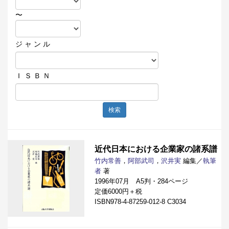
〜
ジ ャ ン ル
Ｉ Ｓ Ｂ Ｎ
検索
近代日本における企業家の諸系譜
竹内常善
，
阿部武司
，
沢井実
編集／
執筆
者
著
1996年07月 A5判・284ページ
定価6000円＋税
ISBN978-4-87259-012-8 C3034