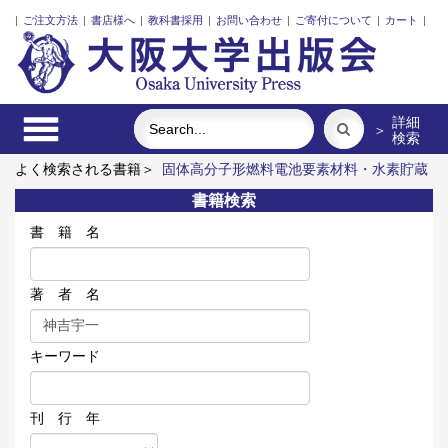
|
ご注文方法
|
書店様へ
|
教科書採用
|
お問い合わせ
|
ご寄付について
|
カート
|
詳細
＞
検索
よく検索される書籍＞
固体高分子形燃料電池要素材料・水素貯蔵
材料の知的設計
近代日本における企業家の諸系譜
ポンプの流
書籍検索
体力学
震災に臨む
明治・大正・昭和の細菌学者たち
発話冒
頭における言語要素の語順と相互行為
書 籍 名
著 者 名
キーワード
刊 行 年