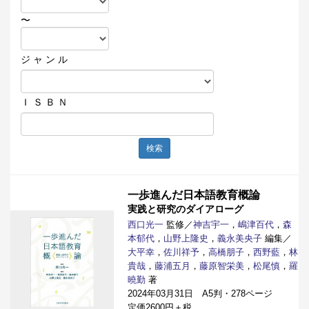
〜
ジ ャ ン ル
Ｉ Ｓ Ｂ Ｎ
検索
一歩進んだ日本語教育概論
実践と研究のダイアローグ
西口光一
監修／
神吉宇一
，
嶋津百代
，
森
本郁代
，
山野上隆史
，
義永美央子
編集／
大平幸
，
佐川祥予
，
高橋朋子
，
西野藍
，
林
貴哉
，
藤浦五月
，
藤原智栄美
，
松尾慎
，
羅
曉勤
著
2024年03月31日 A5判・278ページ
定価2600円＋税