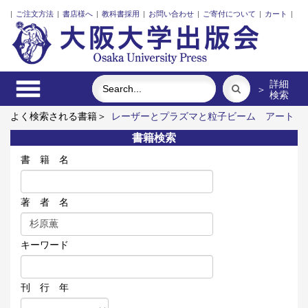
|
ご注文方法
|
書店様へ
|
教科書採用
|
お問い合わせ
|
ご寄付について
|
カート
|
詳細
＞
検索
よく検索される書籍＞
レーザーとプラズマと粒子ビーム
アート
エリアB1 5周年記念記録集 上方遊歩46景
ポンプの流体力
書籍検索
学
固体高分子形燃料電池要素材料・水素貯蔵材料の知的設計
時代で読み解く一八世紀フランス文学
書 籍 名
著 者 名
キーワード
刊 行 年