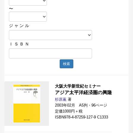
〜
ジ ャ ン ル
Ｉ Ｓ Ｂ Ｎ
検索
大阪大学新世紀セミナー
アジア太平洋経済圏の興隆
杉原薫
著
2003年02月 A5判・96ページ
定価1000円＋税
ISBN978-4-87259-127-9 C1333