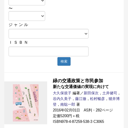
〜
ジ ャ ン ル
Ｉ Ｓ Ｂ Ｎ
検索
緑の交通政策と市民参加
新たな交通価値の実現に向けて
大久保規子
編著／
新田保次
，
土井健司
，
谷内久美子
，
藤江徹
，
松村暢彦
，
猪井博
登
，
南聡一郎
著
2016年02月01日 A5判・282ページ
定価5200円＋税
ISBN978-4-87259-538-3 C3065