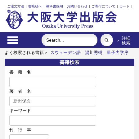
|
ご注文方法
|
書店様へ
|
教科書採用
|
お問い合わせ
|
ご寄付について
|
カート
|
詳細
＞
検索
よく検索される書籍＞
スウェーデン語
湯川秀樹 量子力学序
説
対話で創るこれからの「大学」
黄砂の越境マネジメント
書籍検索
オンデマンド版 簡明ウズベク語辞典
ヘラクレスは繰り返し現
われる
書 籍 名
著 者 名
キーワード
刊 行 年