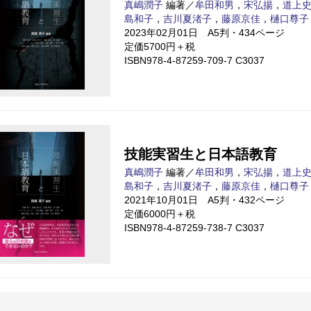
真嶋潤子
編著／
牟田和男
，
宋弘揚
，
道上
島和子
，
吉川夏渚子
，
藤原京佳
，
樋口尊子
2023年02月01日 A5判・434ページ
定価5700円＋税
ISBN978-4-87259-709-7 C3037
技能実習生と日本語教育
真嶋潤子
編著／
牟田和男
，
宋弘揚
，
道上
島和子
，
吉川夏渚子
，
藤原京佳
，
樋口尊子
2021年10月01日 A5判・432ページ
定価6000円＋税
ISBN978-4-87259-738-7 C3037