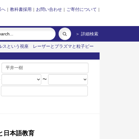
様へ
|
教科書採用
|
お問い合わせ
|
ご寄付について
|
＞ 詳細検索
ルスという視座
レーザーとプラズマと粒子ビー
名
年
〜
と日本語教育