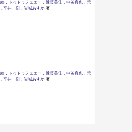
史絵
，
トゥトゥヌェエー
，
近藤美佳
，
中谷真也
，
荒
，
平井一樹
，
岩城あすか
著
史絵
，
トゥトゥヌェエー
，
近藤美佳
，
中谷真也
，
荒
，
平井一樹
，
岩城あすか
著