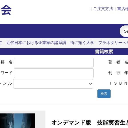
|
ご注文方法
|
書店
て
近代日本における企業家の諸系譜
街に拓く大学
プラネタリーヘ
料の知的設計
書籍検索
 籍 名
著 者 
ーワード
刊 行 
ャ ン ル
Ｉ Ｓ Ｂ Ｎ
検索
オンデマンド版 技能実習生