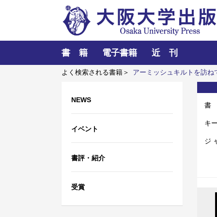
書 籍
電子書籍
近 刊
よく検索される書籍＞
アーミッシュキルトを訪ね
ム
固体高分子形燃料電池要素材料・水素貯蔵材
NEWS
書
キ
イベント
ジ 
書評・紹介
受賞