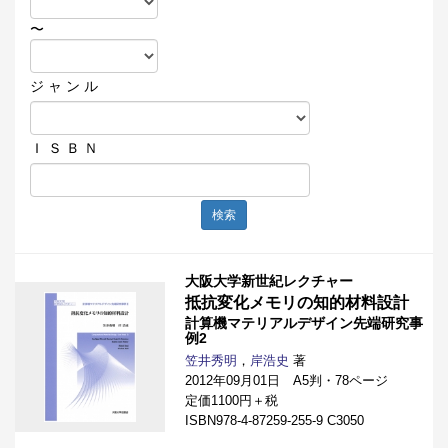
〜
ジ ャ ン ル
Ｉ Ｓ Ｂ Ｎ
検索
大阪大学新世紀レクチャー
抵抗変化メモリの知的材料設計
計算機マテリアルデザイン先端研究事
例2
笠井秀明
，
岸浩史
著
2012年09月01日 A5判・78ページ
定価1100円＋税
ISBN978-4-87259-255-9 C3050