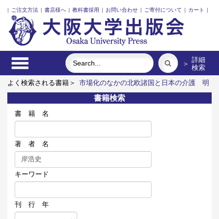
|
ご注文方法
|
書店様へ
|
教科書採用
|
お問い合わせ
|
ご寄付について
|
カート
|
詳細
＞
検索
よく検索される書籍＞
市場化のなかの北欧諸国と日本の介護
明
治・大正・昭和の細菌学者たち
食べる
日本を彩る香りの記憶
書籍検索
イタリアにおける刑事手続改革と参審制度
清代珠江デルタ図甲
制の研究
書 籍 名
著 者 名
キーワード
刊 行 年