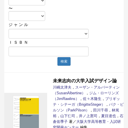
〜
ジ ャ ン ル
Ｉ Ｓ Ｂ Ｎ
検索
未来志向の大学入試デザイン論
川嶋太津夫
，
スーザン・アルバーティン
（SusanAlbertine）
，
ジム・ローリンズ
（JimRawlins）
，
佐々木隆生
，
ブリギッ
テ・シテーガ（BrigitteSteger）
，
パク・ピ
ルソン（ParkPilson）
，
田川千尋
，
林篤
裕
，
山下仁司
，
井ノ上憲司
，
夏目達也
，
石
倉佑季子
著／
大阪大学高等教育・入試研
究開発センター
編集