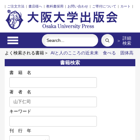
|
ご注文方法
|
書店様へ
|
教科書採用
|
お問い合わせ
|
ご寄付について
|
カート
|
詳細
＞
検索
よく検索される書籍＞
AIと人のこころの近未来
食べる
固体高
分子形燃料電池要素材料・水素貯蔵材料の知的設計
公文書をア
書籍検索
ーカイブする
レーザーとプラズマと粒子ビーム
ワーキングメ
モリと人間の知性
書 籍 名
著 者 名
キーワード
刊 行 年