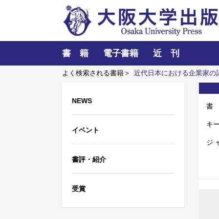
書 籍
電子書籍
近 刊
よく検索される書籍＞
近代日本における企業家の
学校」の探究
戦争記憶と中国文学体験
NEWS
書
キ
イベント
ジ 
書評・紹介
受賞