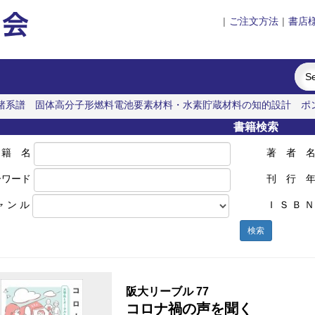
|
ご注文方法
|
書店
諸系譜
固体高分子形燃料電池要素材料・水素貯蔵材料の知的設計
ポ
書籍検索
 籍 名
著 者 
ーワード
刊 行 
ャ ン ル
Ｉ Ｓ Ｂ Ｎ
検索
阪大リーブル 77
コロナ禍の声を聞く