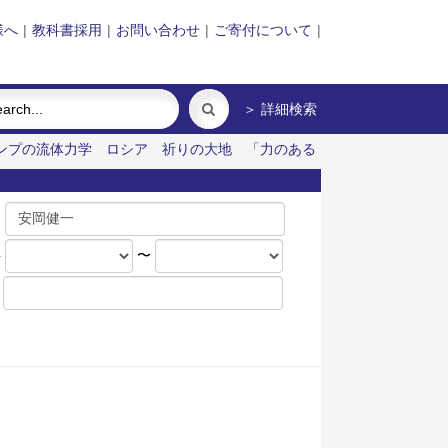
様へ
|
教科書採用
|
お問い合わせ
|
ご寄付について
|
＞ 詳細検索
ンプの流体力学
ロシア 祈りの大地
「力のある
名
年
〜