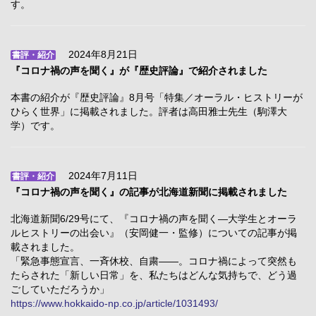
す。
2024年8月21日
書評・紹介
『コロナ禍の声を聞く』が『歴史評論』で紹介されました
本書の紹介が『歴史評論』8月号「特集／オーラル・ヒストリーが
ひらく世界」に掲載されました。評者は高田雅士先生（駒澤大
学）です。
2024年7月11日
書評・紹介
『コロナ禍の声を聞く』の記事が北海道新聞に掲載されました
北海道新聞6/29号にて、『コロナ禍の声を聞く―大学生とオーラ
ルヒストリーの出会い』（安岡健一・監修）についての記事が掲
載されました。
「緊急事態宣言、一斉休校、自粛――。コロナ禍によって突然も
たらされた「新しい日常」を、私たちはどんな気持ちで、どう過
ごしていただろうか」
https://www.hokkaido-np.co.jp/article/1031493/