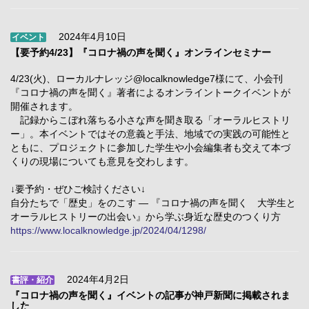
2024年4月10日
イベント
【要予約4/23】『コロナ禍の声を聞く』オンラインセミナー
4/23(火)、ローカルナレッジ@localknowledge7様にて、小会刊
『コロナ禍の声を聞く』著者によるオンライントークイベントが
開催されます。
記録からこぼれ落ちる小さな声を聞き取る「オーラルヒストリ
ー」。本イベントではその意義と手法、地域での実践の可能性と
ともに、プロジェクトに参加した学生や小会編集者も交えて本づ
くりの現場についても意見を交わします。
↓要予約・ぜひご検討ください↓
自分たちで「歴史」をのこす ― 『コロナ禍の声を聞く 大学生と
オーラルヒストリーの出会い』から学ぶ身近な歴史のつくり方
https://www.localknowledge.jp/2024/04/1298/
2024年4月2日
書評・紹介
『コロナ禍の声を聞く』イベントの記事が神戸新聞に掲載されま
した