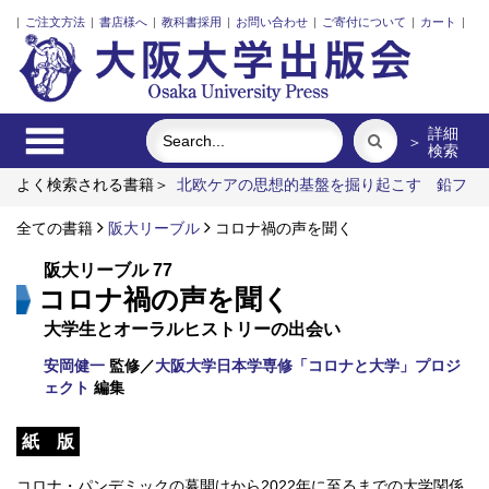
|
ご注文方法
|
書店様へ
|
教科書採用
|
お問い合わせ
|
ご寄付について
|
カート
|
詳細
＞
検索
よく検索される書籍＞
北欧ケアの思想的基盤を掘り起こす
鉛フ
リーはんだ付け入門
リフレクティブ・ダイアローグ
和歌
書 著作（その二）
全ての書籍
阪大リーブル
シャンソン・フランセーズの諸相と魅力
コロナ禍の声を聞く
漢方がみちびく心と体のレジリエンス（回復力）
阪大リーブル 77
コロナ禍の声を聞く
大学生とオーラルヒストリーの出会い
安岡健一
監修／
大阪大学日本学専修「コロナと大学」プロジ
ェクト
編集
紙 版
コロナ・パンデミックの幕開けから2022年に至るまでの大学関係