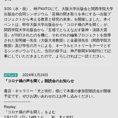
3/20（水・祝）、神戸KIITOにて、大阪大学出版会と関西学院大学
出版会の合同シンポジウム「災禍の聞き取りを本にする―出版プ
ロジェクトから考える教育と研究の未来」を開催しました。本イ
ベントは、昨年大阪大学出版会から『コロナ禍の声を聞く』が、
関西学院大学出版会から『五感でとらえなおす阪神・淡路大震
災』が刊行されたのを機に、それぞれの編集プロジェクトを指導
された安岡健一先生（大阪大准教授）と金菱清先生（関西学院大
教授）及び学生の方々による、オーラルヒストリーをテーマとす
るシンポジウムでした。当日の様子は、神戸新聞3/30朝刊にて記
事にしていただきましたので、よろしければご一読ください。
2024年1月24日
イベント
『コロナ禍の声を聞く』朗読会のお知らせ
書店・ギャラリー「犬と街灯」様にて本書の参加型朗読会が開催
予定です。ぜひお誘いあわせの上お申し込みください。
--------------------
Replay:
『コロナ禍の声を聞く』をよむ
2月11日（日）14時より 於 犬と街灯