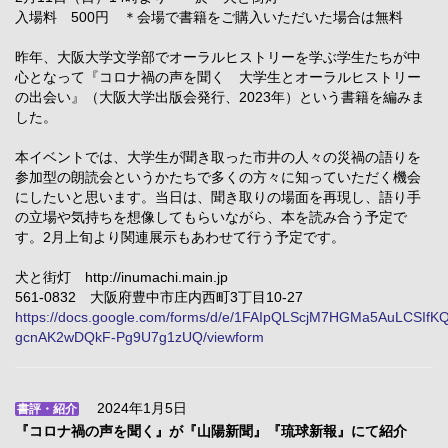
入場料 500円 ＊会場で書籍をご購入いただいた場合は無料
昨年、大阪大学文学部でオーラルヒストリーを学ぶ学生たちが中
心となって『コロナ禍の声を聞く 大学生とオーラルヒストリー
の出会い』（大阪大学出版会発行、2023年）という書籍を編みま
した。
本イベントでは、大学生が聞き取った市井の人々の災禍の語りを
参加型の朗読会というかたちで多くの方々に知っていただく機会
にしたいと思います。当日は、聞き取りの場面を再現し、語り手
の立場や気持ちを想像してもらいながら、本を読み合う予定で
す。2月上旬より関連展示もあわせて行う予定です。
犬と街灯 http://inumachi.main.jp
561-0832 大阪府豊中市庄内西町3丁目10-27
https://docs.google.com/forms/d/e/1FAIpQLScjM7HGMa5AuLCSIfK
gcnAK2wDQkF-Pg9U7g1zUQ/viewform
2024年1月5日
書評・紹介
『コロナ禍の声を聞く』が『山陽新聞』『琉球新報』にて紹介