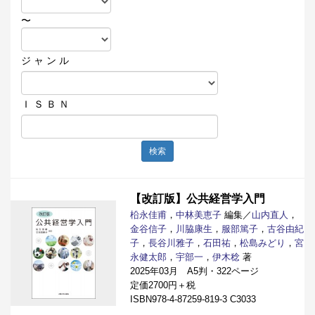
〜
ジ ャ ン ル
Ｉ Ｓ Ｂ Ｎ
検索
【改訂版】公共経営学入門
柗永佳甫
，
中林美恵子
編集／
山内直人
，
金谷信子
，
川脇康生
，
服部篤子
，
古谷由紀
子
，
長谷川雅子
，
石田祐
，
松島みどり
，
宮
永健太郎
，
宇部一
，
伊木稔
著
2025年03月 A5判・322ページ
定価2700円＋税
ISBN978-4-87259-819-3 C3033