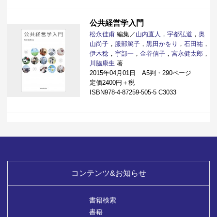
公共経営学入門
松永佳甫
編集／
山内直人
，
宇都弘道
，
奥
山尚子
，
服部篤子
，
黒田かをり
，
石田祐
，
伊木稔
，
宇部一
，
金谷信子
，
宮永健太郎
，
川脇康生
著
2015年04月01日 A5判・290ページ
定価2400円＋税
ISBN978-4-87259-505-5 C3033
コンテンツ&お知らせ
書籍検索
書籍