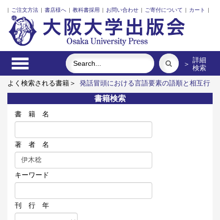
|
ご注文方法
|
書店様へ
|
教科書採用
|
お問い合わせ
|
ご寄付について
|
カート
|
詳細
＞
検索
よく検索される書籍＞
発話冒頭における言語要素の語順と相互行
為
能苑逍遥（上） 世阿弥を歩く
佐治敬三“百面相”大阪が生ん
書籍検索
だ稀代の経営者
「元典章」が語ること
スウェーデン語
対
話で創るこれからの「大学」
書 籍 名
著 者 名
キーワード
刊 行 年