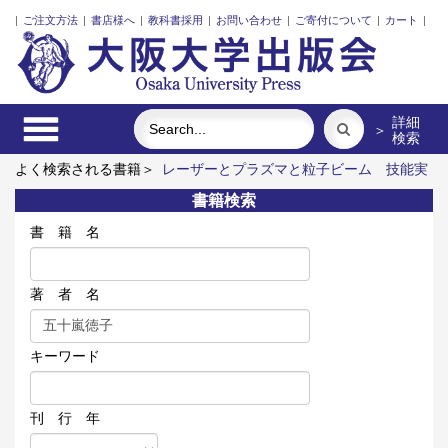
|
ご注文方法
|
書店様へ
|
教科書採用
|
お問い合わせ
|
ご寄付について
|
カート
|
詳細
＞
検索
よく検索される書籍＞
レーザーとプラズマと粒子ビーム
技能実
習生と日本語のリアル
イラン立憲革命前夜の翻案文学
「力の
書籍検索
ある学校」の探究
新しい公共と市民社会の定量分析
ロシア
祈りの大地
書 籍 名
著 者 名
キーワード
刊 行 年