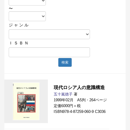
〜
ジ ャ ン ル
Ｉ Ｓ Ｂ Ｎ
検索
現代ロシア人の意識構造
五十嵐徳子
著
1999年02月 A5判・264ページ
定価6000円＋税
ISBN978-4-87259-060-9 C3036