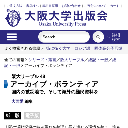
|
ご注文方法
|
書店様へ
|
教科書採用
|
お問い合わせ
|
ご寄付について
|
カート
|
詳細
＞
検索
よく検索される書籍＞
街に拓く大学
ロシア語
固体高分子形燃
料電池要素材料・水素貯蔵材料の知的設計
ポンプの流体力学
全ての書籍
ゴジラは自然の逆襲か？
シリーズ・叢書
脳の神秘を探る
／
阪大リーブル
／
総記・一般
／
総
記・一般
アーカイブ・ボランティア
阪大リーブル 48
アーカイブ・ボランティア
国内の被災地で、そして海外の難民資料を
大西愛
編集
紙 版
電子版
人間の活動記録の積み重ねを整理し長く遺せる環境を整え、誰も