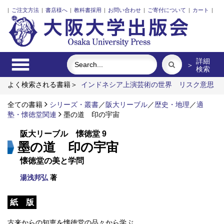
|
ご注文方法
|
書店様へ
|
教科書採用
|
お問い合わせ
|
ご寄付について
|
カート
|
詳細
＞
検索
よく検索される書籍＞
インドネシア上演芸術の世界
リスク意思
決定論
植民暴力の記憶と日本人
明治・大正・昭和の細菌学者
たち
全ての書籍
レーザーとプラズマと粒子ビーム
シリーズ・叢書
／
阪大リーブル
近代日本における企業
／
歴史・地理
／
適
家の諸系譜
塾・懐徳堂関連
墨の道 印の宇宙
阪大リーブル 懐徳堂 9
墨の道 印の宇宙
懐徳堂の美と学問
湯浅邦弘
著
紙 版
古来からの知恵を懐徳堂の品々から学ぶ