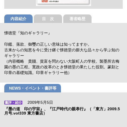
内容紹介
目 次
著者略歴
懐徳堂『知のギャラリー』
印鑑、落款、御璽の正しい意味は知ってますか。
古来からの知恵を今に受け継ぐ懐徳堂の膨大な品々から学ぶ知の
ギャラリー
（内容概略 貴賤、貧富を問わない大阪町人の学校。製墨所古梅
園の墨の工程。寛政の改革のとき懐徳堂の果たした役割。篆刻と
印章の基礎知識。印章ギャラリー他）
NEWS・イベント・書評等
2009年5月5日
書評・紹介
『墨の道 印の宇宙』、『江戸時代の親孝行』（「東方」2009.5
月号.vol339 東方書店）