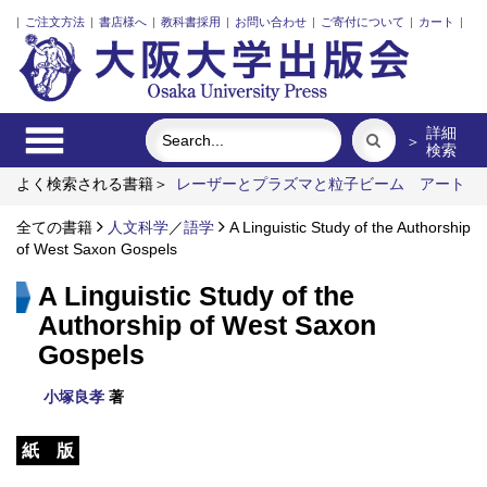
|
ご注文方法
|
書店様へ
|
教科書採用
|
お問い合わせ
|
ご寄付について
|
カート
|
詳細
＞
検索
よく検索される書籍＞
レーザーとプラズマと粒子ビーム
アート
エリアB1 5周年記念記録集 上方遊歩46景
対抗文化史
計
算機マテリアルデザイン入門
全ての書籍
人文科学
／
語学
A Linguistic Study of the Authorship
固体高分子形燃料電池要素材料・
水素貯蔵材料の知的設計
of West Saxon Gospels
A Linguistic Study of the
Authorship of West Saxon
Gospels
小塚良孝
著
紙 版