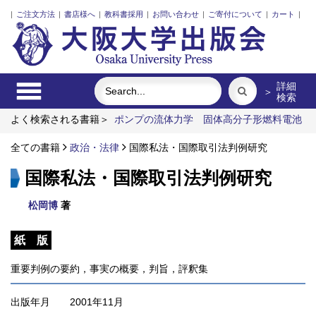
|
ご注文方法
|
書店様へ
|
教科書採用
|
お問い合わせ
|
ご寄付について
|
カート
|
詳細
＞
検索
よく検索される書籍＞
ポンプの流体力学
固体高分子形燃料電池
要素材料・水素貯蔵材料の知的設計
三人の藤野先生、その生涯
と交流
全ての書籍
脳の神秘を探る
政治・法律
国際私法・国際取引法判例研究
ロシア語
街に拓く大学
国際私法・国際取引法判例研究
松岡博
著
紙 版
重要判例の要約，事実の概要，判旨，評釈集
出版年月
2001年11月