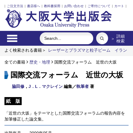
|
ご注文方法
|
書店様へ
|
教科書採用
|
お問い合わせ
|
ご寄付について
|
カート
|
詳細
＞
検索
よく検索される書籍＞
レーザーとプラズマと粒子ビーム
イラン
立憲革命前夜の翻案文学
食べる
ロシア 祈りの大地
女を見
る女のまなざし
全ての書籍
歴史・地理
技能実習生と日本語のリアル
国際交流フォーラム 近世の大坂
国際交流フォーラム 近世の大坂
脇田修
，
J．L．マクレイン
編集／
執筆者
著
紙 版
「近世の大坂」をテーマとした国際交流フォーラムの報告内容を
加筆修正した論文集。
出版年月
2000年05月