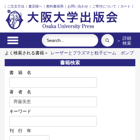
|
ご注文方法
|
書店様へ
|
教科書採用
|
お問い合わせ
|
ご寄付について
|
カート
|
詳細
＞
検索
よく検索される書籍＞
レーザーとプラズマと粒子ビーム
ポンプ
の流体力学
食べる
近代日本における企業家の諸系譜
街に拓
書籍検索
く大学
ロシア語
書 籍 名
著 者 名
キーワード
刊 行 年