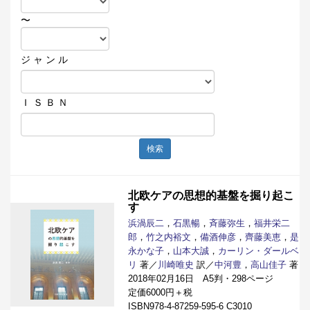
〜
ジ ャ ン ル
Ｉ Ｓ Ｂ Ｎ
検索
北欧ケアの思想的基盤を掘り起こ
す
浜渦辰二
，
石黒暢
，
斉藤弥生
，
福井栄二
郎
，
竹之内裕文
，
備酒伸彦
，
齊藤美恵
，
是
永かな子
，
山本大誠
，
カーリン・ダールベ
リ
著／
川崎唯史
訳／
中河豊
，
高山佳子
著
2018年02月16日 A5判・298ページ
定価6000円＋税
ISBN978-4-87259-595-6 C3010