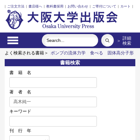
|
ご注文方法
|
書店様へ
|
教科書採用
|
お問い合わせ
|
ご寄付について
|
カート
|
詳細
＞
検索
よく検索される書籍＞
ポンプの流体力学
食べる
固体高分子形
燃料電池要素材料・水素貯蔵材料の知的設計
アラビア語
レー
書籍検索
ザーとプラズマと粒子ビーム
大阪大学外国語学部 世界の言語
シリーズ17 アラビア語 別冊
書 籍 名
著 者 名
キーワード
刊 行 年