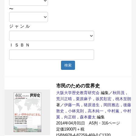
〜
ジ ャ ン ル
Ｉ Ｓ Ｂ Ｎ
検索
市民のための世界史
大阪大学歴史教育研究会
編集／
秋田茂
，
荒川正晴
，
栗原麻子
，
坂尻彰宏
，
桃木至朗
著／
伊藤一馬
，
猪原達生
，
岡田雅志
，
後藤
敦史
，
小林克則
，
高木純一
，
中村薫
，
中村
翼
，
向正樹
，
森本慶太
編集
2014年04月01日 A5判・316ページ
定価1900円＋税
ISBN978-4-87259-469-0 C1320