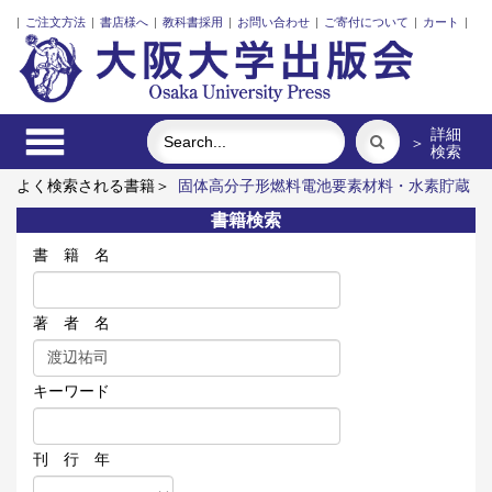
|
ご注文方法
|
書店様へ
|
教科書採用
|
お問い合わせ
|
ご寄付について
|
カート
|
詳細
＞
検索
よく検索される書籍＞
固体高分子形燃料電池要素材料・水素貯蔵
材料の知的設計
レーザーとプラズマと粒子ビーム
明治・大
書籍検索
正・昭和の細菌学者たち
食べる
街に拓く大学
プルースト
受容と創造
書 籍 名
著 者 名
キーワード
刊 行 年