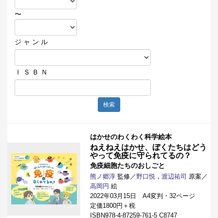
〜
ジ ャ ン ル
Ｉ Ｓ Ｂ Ｎ
検索
はかせのわくわく科学絵本
ねえねえはかせ、ぼくたちはどう
やって免疫に守られてるの？
免疫細胞たちのおしごと
熊ノ郷淳
監修／
野口悦
，
渡辺祐司
原案／
高岡円
絵
2022年03月15日 A4変判・32ページ
定価1800円＋税
ISBN978-4-87259-761-5 C8747