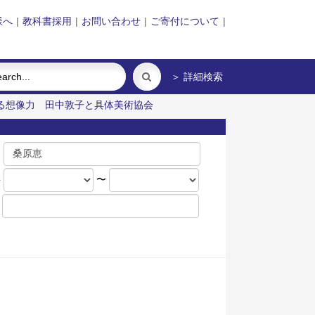
様へ
|
教科書採用
|
お問い合わせ
|
ご寄付について
|
＞ 詳細検索
る想像力
田中敦子と具体美術協会
名
年
〜