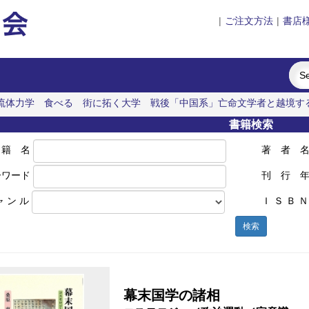
|
ご注文方法
|
書店
流体力学
食べる
街に拓く大学
戦後「中国系」亡命文学者と越境す
書籍検索
 籍 名
著 者 
ーワード
刊 行 
ャ ン ル
Ｉ Ｓ Ｂ Ｎ
検索
幕末国学の諸相