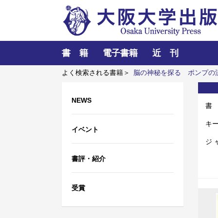
書 籍
電子書籍
近 刊
よく検索される書籍＞
脳の神秘を探る
ポンプの
NEWS
書
キ
イベント
ジ 
書評・紹介
受賞