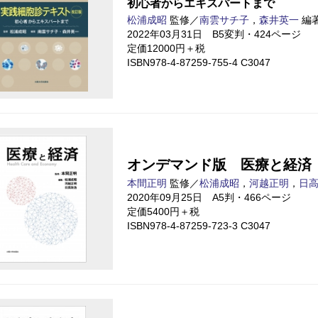
初心者からエキスパートまで
松浦成昭
監修／
南雲サチ子
，
森井英一
編
2022年03月31日 B5変判・424ページ
定価12000円＋税
ISBN978-4-87259-755-4 C3047
オンデマンド版 医療と経済
本間正明
監修／
松浦成昭
，
河越正明
，
日
2020年09月25日 A5判・466ページ
定価5400円＋税
ISBN978-4-87259-723-3 C3047