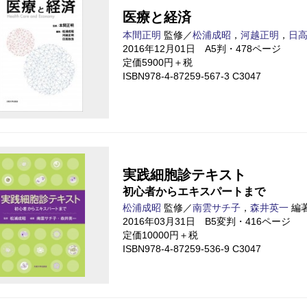
医療と経済
本間正明
監修／
松浦成昭
，
河越正明
，
日
2016年12月01日 A5判・478ページ
定価5900円＋税
ISBN978-4-87259-567-3 C3047
実践細胞診テキスト
初心者からエキスパートまで
松浦成昭
監修／
南雲サチ子
，
森井英一
編
2016年03月31日 B5変判・416ページ
定価10000円＋税
ISBN978-4-87259-536-9 C3047