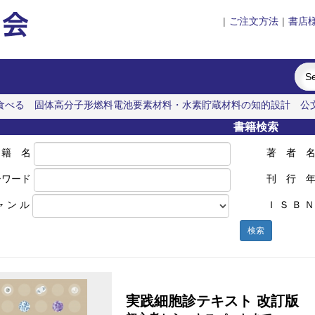
|
ご注文方法
|
書店
食べる
固体高分子形燃料電池要素材料・水素貯蔵材料の知的設計
公
書籍検索
 籍 名
著 者 
ーワード
刊 行 
ャ ン ル
Ｉ Ｓ Ｂ Ｎ
検索
実践細胞診テキスト 改訂版