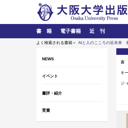
書 籍
電子書籍
近 刊
よく検索される書籍＞
AIと人のこころの近未来
知性
レーザーとプラズマと粒子ビーム
NEWS
書
キ
イベント
ジ 
書評・紹介
受賞