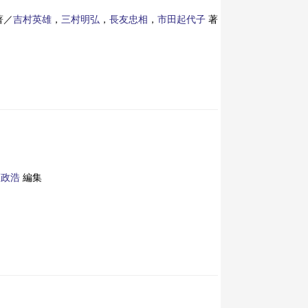
著／
吉村英雄
，
三村明弘
，
長友忠相
，
市田起代子
著
高政浩
編集