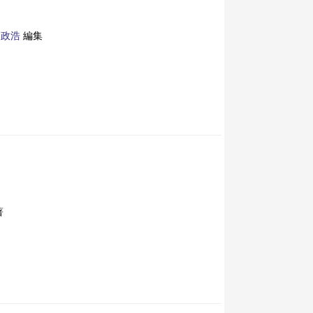
高政浩
編集
著