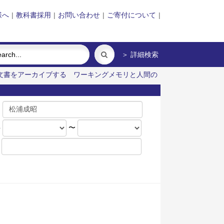
様へ
|
教科書採用
|
お問い合わせ
|
ご寄付について
|
＞ 詳細検索
文書をアーカイブする
ワーキングメモリと人間の
名
年
〜