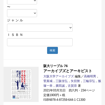
〜
ジ ャ ン ル
Ｉ Ｓ Ｂ Ｎ
検索
阪大リーブル 76
アーカイブズとアーキビスト
大阪大学アーカイブズ
編集／
高橋明男
，
菅真城
，
三阪佳弘
，
矢切努
，
三輪宗弘
，
飯
塚一幸
，
廣田誠
，
古賀崇
著
2021年03月31日 四六判・234ページ
定価1900円＋税
ISBN978-4-87259-644-1 C1300