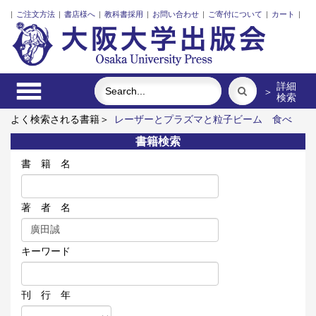
|
ご注文方法
|
書店様へ
|
教科書採用
|
お問い合わせ
|
ご寄付について
|
カート
|
詳細
＞
検索
よく検索される書籍＞
レーザーとプラズマと粒子ビーム
食べ
る
三人の藤野先生、その生涯と交流
アーミッシュキルトを訪
書籍検索
ねて
外交・安全保障政策から読む欧州統合
ポンプの流体力学
書 籍 名
著 者 名
キーワード
刊 行 年