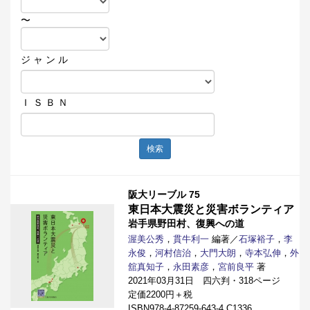
〜
ジ ャ ン ル
Ｉ Ｓ Ｂ Ｎ
検索
阪大リーブル 75
東日本大震災と災害ボランティア
岩手県野田村、復興への道
渥美公秀
，
貫牛利一
編著／
石塚裕子
，
李
永俊
，
河村信治
，
大門大朗
，
寺本弘伸
，
外
舘真知子
，
永田素彦
，
宮前良平
著
2021年03月31日 四六判・318ページ
定価2200円＋税
ISBN978-4-87259-643-4 C1336