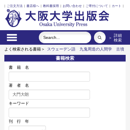
|
ご注文方法
|
書店様へ
|
教科書採用
|
お問い合わせ
|
ご寄付について
|
カート
|
詳細
＞
検索
よく検索される書籍＞
スウェーデン語
九鬼周造の人間学
古墳
時代史の展開と東北社会
オンデマンド版 簡明ウズベク語辞典
書籍検索
ワーキングメモリと人間の知性
関係人口の社会学
書 籍 名
著 者 名
キーワード
刊 行 年