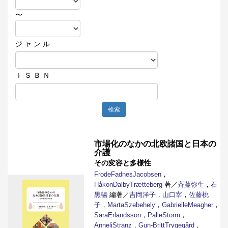
〜
ジ ャ ン ル
Ｉ Ｓ Ｂ Ｎ
検索
市場化のなかの北欧諸国と日本の
介護
その変容と多様性
FrodeFadnesJacobsen
，
HåkonDalbyTrætteberg
著／
斉藤弥生
，
石
黒暢
編著／
吉岡洋子
，
山口宰
，
佐藤桃
子
，
MartaSzebehely
，
GabrielleMeagher
，
SaraErlandsson
，
PalleStorm
，
AnneliStranz
，
Gun-BrittTrygegård
，