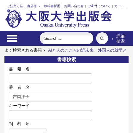
|
ご注文方法
|
書店様へ
|
教科書採用
|
お問い合わせ
|
ご寄付について
|
カート
|
詳細
＞
検索
よく検索される書籍＞
AIと人のこころの近未来
外国人の就学と
不就学
戦争記憶と中国文学体験
近代日本の地図作製とアジア
書籍検索
太平洋地域
関係人口の社会学
Communication-Design 1
書 籍 名
著 者 名
キーワード
刊 行 年