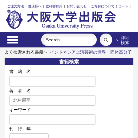
|
ご注文方法
|
書店様へ
|
教科書採用
|
お問い合わせ
|
ご寄付について
|
カート
|
詳細
＞
検索
よく検索される書籍＞
インドネシア上演芸術の世界
固体高分子
形燃料電池要素材料・水素貯蔵材料の知的設計
リスク意思決定
書籍検索
論
植民暴力の記憶と日本人
近代日本における企業家の諸系譜
レーザーとプラズマと粒子ビーム
書 籍 名
著 者 名
キーワード
刊 行 年