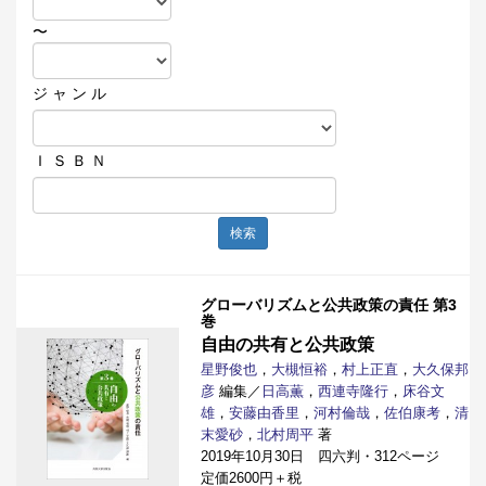
〜
ジ ャ ン ル
Ｉ Ｓ Ｂ Ｎ
検索
グローバリズムと公共政策の責任 第3
巻
自由の共有と公共政策
星野俊也
，
大槻恒裕
，
村上正直
，
大久保邦
彦
編集／
日高薫
，
西連寺隆行
，
床谷文
雄
，
安藤由香里
，
河村倫哉
，
佐伯康考
，
清
末愛砂
，
北村周平
著
2019年10月30日 四六判・312ページ
定価2600円＋税