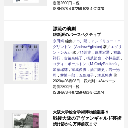
定価2600円＋税
ISBN978-4-87259-528-4 C1370
漂流の演劇
維新派のパースペクティブ
永田靖
編集／
市川明
，
アンドリュー・エ
グリントン（AndrewEglinton)
著／
エグリ
ントンみか
訳／
須川渡
，
細馬宏通
，
福島
祥行
，
古後奈緒子
，
橋爪節也
，
小林昌廣
，
コディ・ポールトン（M.CodyPoulton)
，
加藤瑞穂
，
家成俊勝
，
酒井隆史
，
若一光
司
，
林慎一郎
，
五島朋子
，
塚原悠也
著
2020年08月08日 四六判・484ページ
定価2800円＋税
ISBN978-4-87259-693-9 C1074
大阪大学総合学術博物館叢書 9
戦後大阪のアヴァンギャルド芸術
焼け跡から万博前夜まで