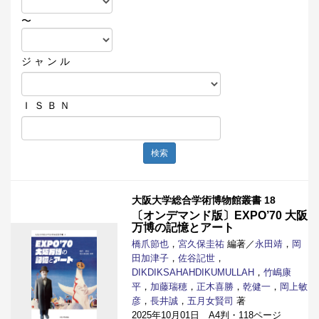
〜
ジ ャ ン ル
Ｉ Ｓ Ｂ Ｎ
検索
大阪大学総合学術博物館叢書 18
〔オンデマンド版〕EXPO’70 大阪
万博の記憶とアート
橋爪節也
，
宮久保圭祐
編著／
永田靖
，
岡
田加津子
，
佐谷記世
，
DIKDIKSAHAHDIKUMULLAH
，
竹嶋康
平
，
加藤瑞穂
，
正木喜勝
，
乾健一
，
岡上敏
彦
，
長井誠
，
五月女賢司
著
2025年10月01日 A4判・118ページ