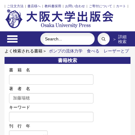
|
ご注文方法
|
書店様へ
|
教科書採用
|
お問い合わせ
|
ご寄付について
|
カート
|
詳細
＞
検索
よく検索される書籍＞
ポンプの流体力学
食べる
レーザーとプ
ラズマと粒子ビーム
ロシア語
街に拓く大学
下痢、ストレス
書籍検索
は腸にくる
書 籍 名
著 者 名
キーワード
刊 行 年