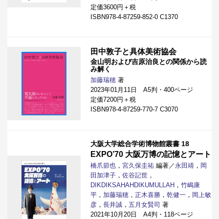
定価3600円＋税
ISBN978-4-87259-852-0 C1370
田中敦子と具体美術協会
金山明および吉原治良との関係から読
み解く
加藤瑞穂
著
2023年01月11日 A5判・400ページ
定価7200円＋税
ISBN978-4-87259-770-7 C3070
大阪大学総合学術博物館叢書 18
EXPO’70 大阪万博の記憶とアート
橋爪節也
，
宮久保圭祐
編著／
永田靖
，
岡
田加津子
，
佐谷記世
，
DIKDIKSAHAHDIKUMULLAH
，
竹嶋康
平
，
加藤瑞穂
，
正木喜勝
，
乾健一
，
岡上敏
彦
，
長井誠
，
五月女賢司
著
2021年10月20日 A4判・118ページ