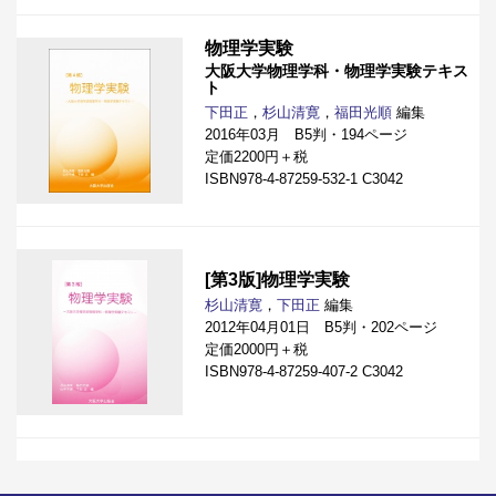
物理学実験
大阪大学物理学科・物理学実験テキス
ト
下田正
，
杉山清寛
，
福田光順
編集
2016年03月 B5判・194ページ
定価2200円＋税
ISBN978-4-87259-532-1 C3042
[第3版]物理学実験
杉山清寛
，
下田正
編集
2012年04月01日 B5判・202ページ
定価2000円＋税
ISBN978-4-87259-407-2 C3042