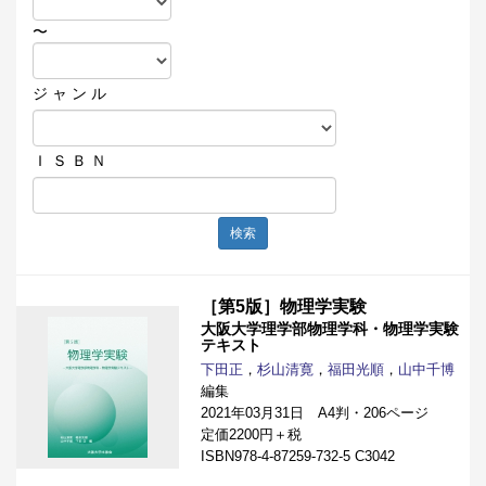
〜
ジ ャ ン ル
Ｉ Ｓ Ｂ Ｎ
検索
［第5版］物理学実験
大阪大学理学部物理学科・物理学実験
テキスト
下田正
，
杉山清寛
，
福田光順
，
山中千博
編集
2021年03月31日 A4判・206ページ
定価2200円＋税
ISBN978-4-87259-732-5 C3042