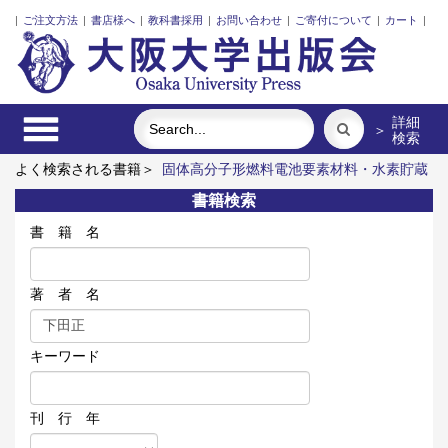
|
ご注文方法
|
書店様へ
|
教科書採用
|
お問い合わせ
|
ご寄付について
|
カート
|
詳細
＞
検索
よく検索される書籍＞
固体高分子形燃料電池要素材料・水素貯蔵
材料の知的設計
近代日本における企業家の諸系譜
明治・大
書籍検索
正・昭和の細菌学者たち
ポンプの流体力学
発話冒頭における
言語要素の語順と相互行為
震災に臨む
書 籍 名
著 者 名
キーワード
刊 行 年