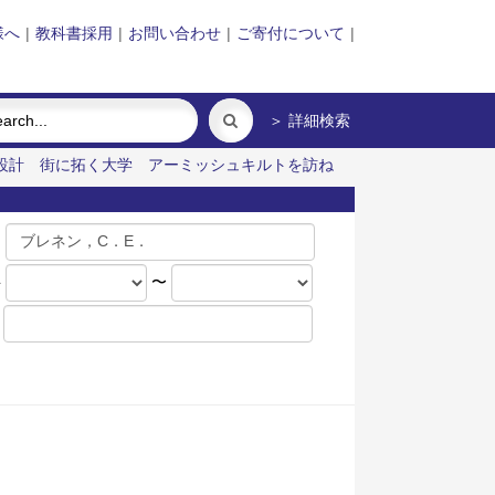
様へ
|
教科書採用
|
お問い合わせ
|
ご寄付について
|
＞ 詳細検索
設計
街に拓く大学
アーミッシュキルトを訪ね
名
年
〜