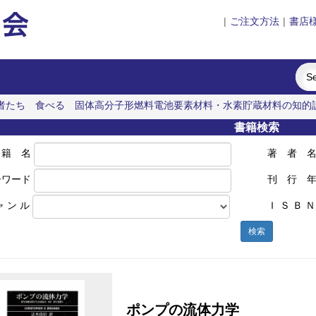
|
ご注文方法
|
書店
者たち
食べる
固体高分子形燃料電池要素材料・水素貯蔵材料の知的
書籍検索
 籍 名
著 者 
ーワード
刊 行 
ャ ン ル
Ｉ Ｓ Ｂ Ｎ
検索
ポンプの流体力学