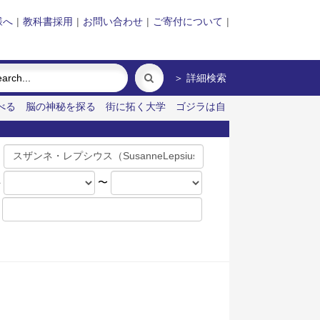
様へ
|
教科書採用
|
お問い合わせ
|
ご寄付について
|
＞ 詳細検索
べる
脳の神秘を探る
街に拓く大学
ゴジラは自
名
年
〜