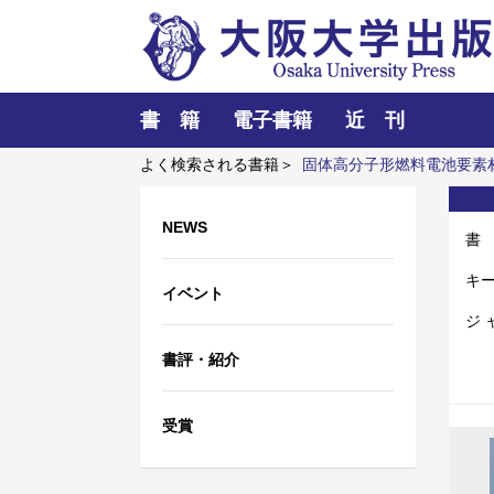
書 籍
電子書籍
近 刊
よく検索される書籍＞
固体高分子形燃料電池要素
然の逆襲か？
NEWS
書
キ
イベント
ジ 
書評・紹介
受賞