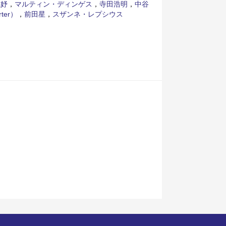
宛妤
，
マルティン・ディンゲス
，
寺田浩明
，
中谷
ter）
，
前田星
，
スザンネ・レプシウス