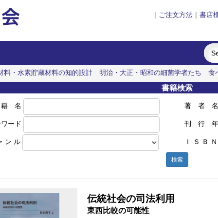
|
ご注文方法
|
書店
材料・水素貯蔵材料の知的設計
明治・大正・昭和の細菌学者たち
食
書籍検索
 籍 名
著 者 
ーワード
刊 行 
ャ ン ル
Ｉ Ｓ Ｂ Ｎ
検索
伝統社会の司法利用
東西比較の可能性