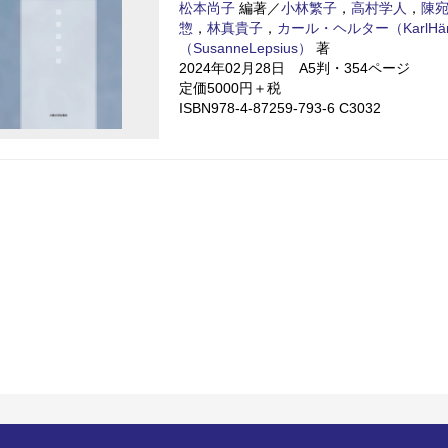
松本尚子
編著／
小林繁子
，
高村学人
，
陳
惣
，
林真貴子
，
カール・ヘルター（KarlHär
（SusanneLepsius）
著
2024年02月28日 A5判・354ページ
定価5000円＋税
ISBN978-4-87259-793-6 C3032