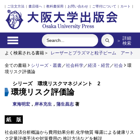
|
ご注文方法
|
書店様へ
|
教科書採用
|
お問い合わせ
|
ご寄付について
|
カート
|
詳細
＞
検索
よく検索される書籍＞
レーザーとプラズマと粒子ビーム
アート
エリアB1 5周年記念記録集 上方遊歩46景
「力のある学校」
の探究
全ての書籍
固体高分子形燃料電池要素材料・水素貯蔵材料の知的設
シリーズ・叢書
／
社会科学
／
経済・経営
／
社会
環
計
境リスク評価論
近代日本の地図作製とアジア太平洋地域
『白樺』派の研究
シリーズ 環境リスクマネジメント 2
環境リスク評価論
東海明宏
，
岸本充生
，
蒲生昌志
著
紙 版
社会経済分析概論から費用効果分析,化学物質 曝露による健康リス
ク定量評価手法や対策費用の 推計方法などを解説