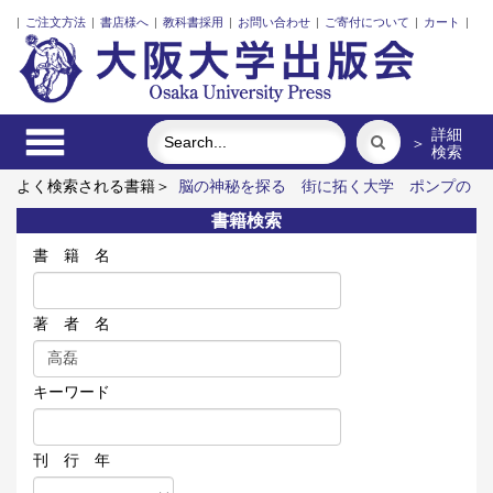
|
ご注文方法
|
書店様へ
|
教科書採用
|
お問い合わせ
|
ご寄付について
|
カート
|
詳細
＞
検索
よく検索される書籍＞
脳の神秘を探る
街に拓く大学
ポンプの
流体力学
レーザーとプラズマと粒子ビーム
食べる
戦後「中
書籍検索
国系」亡命文学者と越境する想像力
書 籍 名
著 者 名
キーワード
刊 行 年