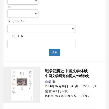
〜
ジ ャ ン ル
Ｉ Ｓ Ｂ Ｎ
検索
戦争記憶と中国文学体験
中国文学研究会同人の精神史
高磊
著
2026年07月16日 A5判・322ページ
定価5400円＋税
ISBN978-4-87259-855-1 C3095