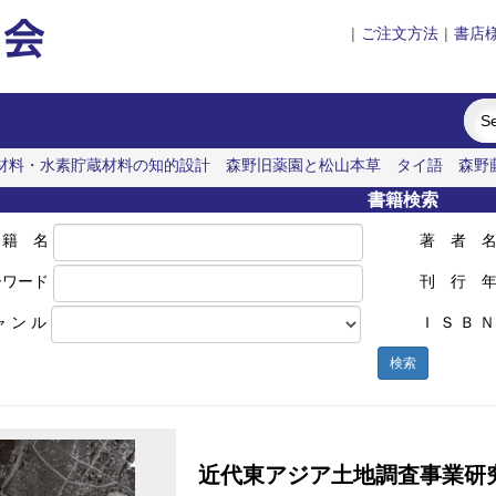
|
ご注文方法
|
書店
材料・水素貯蔵材料の知的設計
森野旧薬園と松山本草
タイ語
森野
書籍検索
 籍 名
著 者 
ーワード
刊 行 
ャ ン ル
Ｉ Ｓ Ｂ Ｎ
検索
近代東アジア土地調査事業研