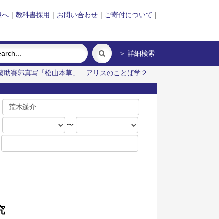
様へ
|
教科書採用
|
お問い合わせ
|
ご寄付について
|
＞ 詳細検索
藤助賽郭真写「松山本草」
アリスのことば学２
名
年
〜
究