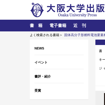
書 籍
電子書籍
近 刊
よく検索される書籍＞
固体高分子形燃料電池要素
レーザーとプラズマと粒子ビーム
NEWS
書
キ
イベント
ジ 
書評・紹介
受賞