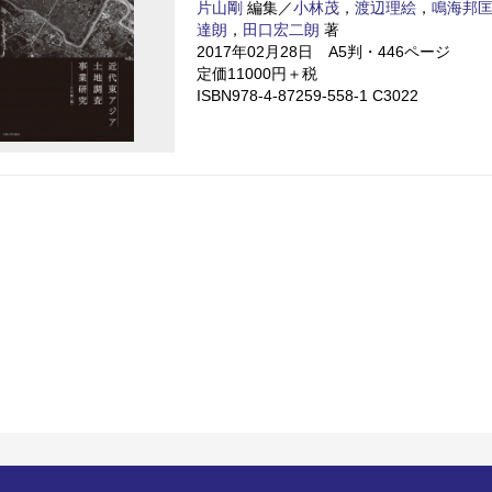
片山剛
編集／
小林茂
，
渡辺理絵
，
鳴海邦
達朗
，
田口宏二朗
著
2017年02月28日 A5判・446ページ
定価11000円＋税
ISBN978-4-87259-558-1 C3022