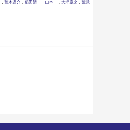
匡
，
荒木遥介
，
稲田清一
，
山本一
，
大坪慶之
，
荒武