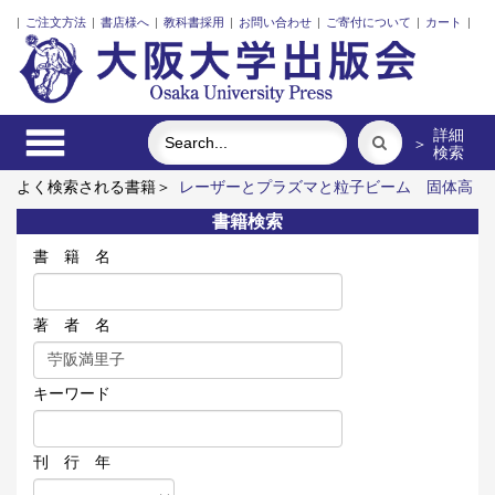
|
ご注文方法
|
書店様へ
|
教科書採用
|
お問い合わせ
|
ご寄付について
|
カート
|
詳細
＞
検索
よく検索される書籍＞
レーザーとプラズマと粒子ビーム
固体高
分子形燃料電池要素材料・水素貯蔵材料の知的設計
明治・大
書籍検索
正・昭和の細菌学者たち
リスク意思決定論
近代日本における
企業家の諸系譜
食べる
書 籍 名
著 者 名
キーワード
刊 行 年