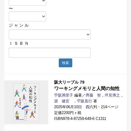
〜
ジ ャ ン ル
Ｉ Ｓ Ｂ Ｎ
検索
阪大リーブル 79
ワーキングメモリと人間の知性
苧阪満里子
編著／
齊藤 智
，
坪見博之
，
源 健宏
，
苧阪直行
著
2025年06月10日 四六判・214ページ
定価2200円＋税
ISBN978-4-87259-649-6 C1311