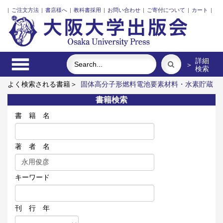
|
ご注文方法
|
書店様へ
|
教科書採用
|
お問い合わせ
|
ご寄付について
|
カート
|
詳細
＞
検索
よく検索される書籍＞
固体高分子形燃料電池要素材料・水素貯蔵
材料の知的設計
明治・大正・昭和の細菌学者たち
近代日本に
書籍検索
おける企業家の諸系譜
ポンプの流体力学
レーザーとプラズマ
と粒子ビーム
震災に臨む
書 籍 名
著 者 名
キーワード
刊 行 年