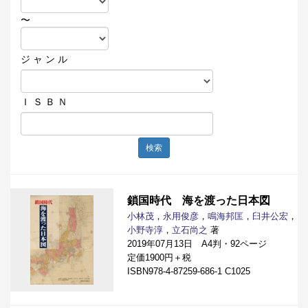
〜
ジ ャ ン ル
Ｉ Ｓ Ｂ Ｎ
検索
鎖国時代 海を渡った日本図
小林茂
，
永用俊彦
，
鳴海邦匡
，
臼井公宏
，
小野寺淳
，
立石尚之
著
2019年07月13日 A4判・92ページ
定価1900円＋税
ISBN978-4-87259-686-1 C1025