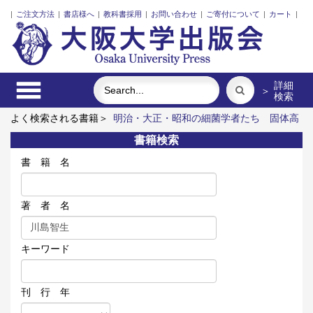
|
ご注文方法
|
書店様へ
|
教科書採用
|
お問い合わせ
|
ご寄付について
|
カート
|
詳細
＞
検索
よく検索される書籍＞
明治・大正・昭和の細菌学者たち
固体高
分子形燃料電池要素材料・水素貯蔵材料の知的設計
食べる
近
書籍検索
代大阪の小学校建築史
アーミッシュキルトを訪ねて
技能実習
生と日本語のリアル
書 籍 名
著 者 名
キーワード
刊 行 年