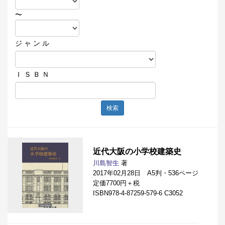
〜
ジ ャ ン ル
Ｉ Ｓ Ｂ Ｎ
検索
近代大阪の小学校建築史
川島智生
著
2017年02月28日 A5判・536ページ
定価7700円＋税
ISBN978-4-87259-579-6 C3052