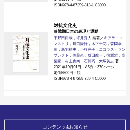
ISBN978-4-87259-813-1 C3000
対抗文化史
冷戦期日本の表現と運動
宇野田尚哉
，
坪井秀人
編著／
キアラ・コ
マストリ
，
川口隆行
，
木下千花
，
森岡卓
司
，
鳥羽耕史
，
小杉亮子
，
ニコラス・ラン
ブレクト
，
佐藤泉
，
成田龍一
，
徐潤雅
，
高
榮蘭
，
村上克尚
，
石川巧
，
大塚英志
著
2021年10月01日 A5判・370ページ
定価5500円＋税
ISBN978-4-87259-739-4 C3000
コンテンツ&お知らせ