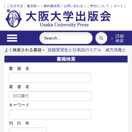
|
ご注文方法
|
書店様へ
|
教科書採用
|
お問い合わせ
|
ご寄付について
|
カート
|
詳細
＞
検索
よく検索される書籍＞
技能実習生と日本語のリアル
緒方洪庵と
適塾
戦後「中国系」亡命文学者と越境する想像力
よみがえる
書籍検索
適塾
邪馬台国から大和政権へ
インドネシア語
書 籍 名
著 者 名
キーワード
刊 行 年