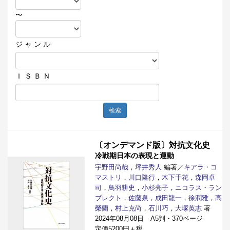
〜
ジ ャ ン ル
Ｉ Ｓ Ｂ Ｎ
検索
〔オンデマンド版〕対抗文化史
冷戦期日本の表現と運動
宇野田尚哉
，
坪井秀人
編著／
キアラ・コ
マストリ
，
川口隆行
，
木下千花
，
森岡卓
司
，
鳥羽耕史
，
小杉亮子
，
ニコラス・ラン
ブレクト
，
佐藤泉
，
成田龍一
，
徐潤雅
，
高
榮蘭
，
村上克尚
，
石川巧
，
大塚英志
著
2024年08月08日 A5判・370ページ
定価5200円＋税