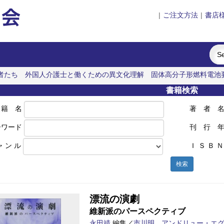
|
ご注文方法
|
書店
者たち
外国人介護士と働くための異文化理解
固体高分子形燃料電池
野藤助賽郭真写「松山本草」
書籍検索
 籍 名
著 者 
ーワード
刊 行 
ャ ン ル
Ｉ Ｓ Ｂ Ｎ
検索
漂流の演劇
維新派のパースペクティブ
永田靖
編集／
市川明
，
アンドリュー・エグリント