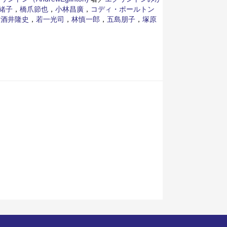
緒子
，
橋爪節也
，
小林昌廣
，
コディ・ポールトン
，
酒井隆史
，
若一光司
，
林慎一郎
，
五島朋子
，
塚原