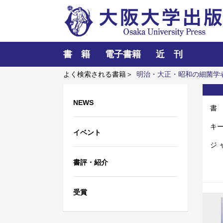
書 籍
電子書籍
近 刊
よく検索される書籍＞
明治・大正・昭和の細菌学
松山本草
A Narrow Bridge（一本の細い橋）
森
NEWS
書
キ
イベント
ジ 
書評・紹介
受賞