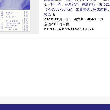
訳／
須川渡
，
細馬宏通
，
福島祥行
，
古後奈
（M.CodyPoulton)
，
加藤瑞穂
，
家成俊勝
悠也
著
2020年08月08日 四六判・484ページ
定価2800円＋税
ISBN978-4-87259-693-9 C1074