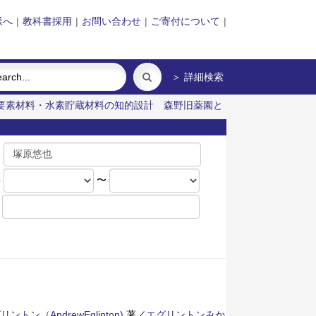
様へ
|
教科書採用
|
お問い合わせ
|
ご寄付について
|
＞ 詳細検索
要素材料・水素貯蔵材料の知的設計
森野旧薬園と
名
年
〜
ン（AndrewEglinton)
著／
エグリントンみか