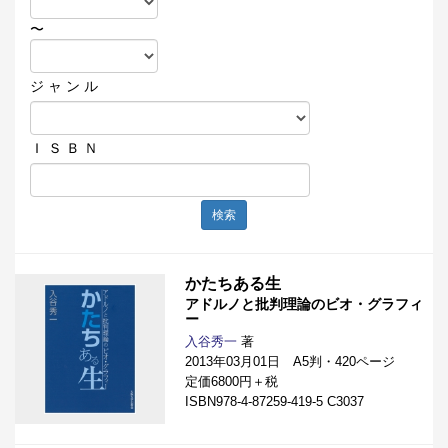
〜
ジ ャ ン ル
Ｉ Ｓ Ｂ Ｎ
検索
かたちある生
アドルノと批判理論のビオ・グラフィ
ー
入谷秀一
著
2013年03月01日 A5判・420ページ
定価6800円＋税
ISBN978-4-87259-419-5 C3037