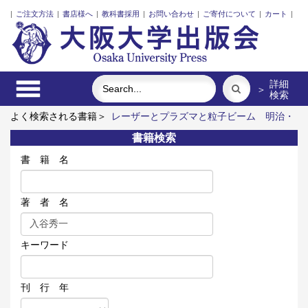
|
ご注文方法
|
書店様へ
|
教科書採用
|
お問い合わせ
|
ご寄付について
|
カート
|
詳細
＞
検索
よく検索される書籍＞
レーザーとプラズマと粒子ビーム
明治・
大正・昭和の細菌学者たち
脳の神秘を探る
近代日本における
書籍検索
企業家の諸系譜
ポンプの流体力学
アーミッシュキルトを訪ね
て
書 籍 名
著 者 名
キーワード
刊 行 年