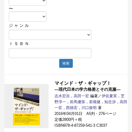
〜
ジ ャ ン ル
Ｉ Ｓ Ｂ Ｎ
検索
マインド・ザ・ギャップ！
―現代日本の学力格差とその克服―
志水宏吉
，
高田一宏
編著／
伊佐夏実
，
芝
野淳一
，
前馬優策
，
若槻健
，
知念渉
，
高田
一宏
，
西徳宏
，
川口俊明
著
2016年04月01日 A5判・276ページ
定価2800円＋税
ISBN978-4-87259-541-3 C3037