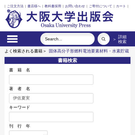
|
ご注文方法
|
書店様へ
|
教科書採用
|
お問い合わせ
|
ご寄付について
|
カート
|
詳細
＞
検索
よく検索される書籍＞
固体高分子形燃料電池要素材料・水素貯蔵
材料の知的設計
食べる
明治・大正・昭和の細菌学者たち
レ
書籍検索
ーザーとプラズマと粒子ビーム
ポンプの流体力学
近代日本に
おける企業家の諸系譜
書 籍 名
著 者 名
キーワード
刊 行 年