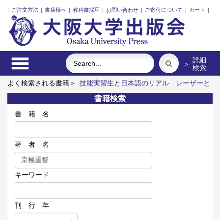
|
ご注文方法
|
書店様へ
|
教科書採用
|
お問い合わせ
|
ご寄付について
|
カート
|
詳細
＞
検索
よく検索される書籍＞
技能実習生と日本語のリアル
レーザーと
プラズマと粒子ビーム
ロシア語
アーミッシュキルトを訪ねて
書籍検索
街に拓く大学
「力のある学校」の探究
書 籍 名
著 者 名
キーワード
刊 行 年