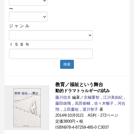
〜
ジ ャ ン ル
Ｉ Ｓ Ｂ Ｎ
検索
教育／福祉という舞台
動的ドラマトゥルギーの試み
藤川信夫
編著／
京極重智
，
江川美由紀
，
藤田雄飛
，
高田俊輔
，
佐々木暢子
，
河合
翔
，
上田慶祐
，
渡川智子
著
2014年10月01日 A5判・272ページ
定価3800円＋税
ISBN978-4-87259-485-0 C3037