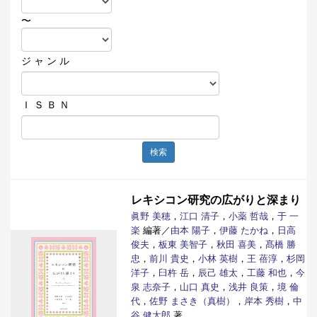
〜
ジ ャ ン ル
Ｉ Ｓ Ｂ Ｎ
検索
レキシコン研究の広がりと深まり
眞野 美穂
，
江口 清子
，
小薬 哲哉
，
于 一
楽
編著／
由本 陽子
，
伊藤 たかね
，
日高
俊夫
，
板東 美智子
，
秋田 喜美
，
髙橋 勝
忠
，
前川 貴史
，
小林 英樹
，
王 蓓淳
，
杉岡
洋子
，
臼杵 岳
，
辰己 雄太
，
工藤 和也
，
今
泉 志奈子
，
山口 真史
，
浅井 良策
，
境 倫
代
，
佐野 まさき（真樹）
，
岸本 秀樹
，
中
谷 健太郎
著