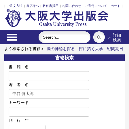
|
ご注文方法
|
書店様へ
|
教科書採用
|
お問い合わせ
|
ご寄付について
|
カート
|
詳細
＞
検索
よく検索される書籍＞
脳の神秘を探る
街に拓く大学
戦間期日
英帝国間貿易史
ポンプの流体力学
レーザーとプラズマと粒子
書籍検索
ビーム
食べる
書 籍 名
著 者 名
キーワード
刊 行 年